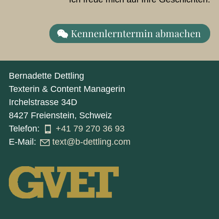
Kennenlerntermin abmachen
Bernadette Dettling
Texterin & Content Managerin
Irchelstrasse 34D
8427 Freienstein, Schweiz
Telefon:
+41 79 270 36 93
E-Mail:
t
xt
b-d
ttl
ng
c
m