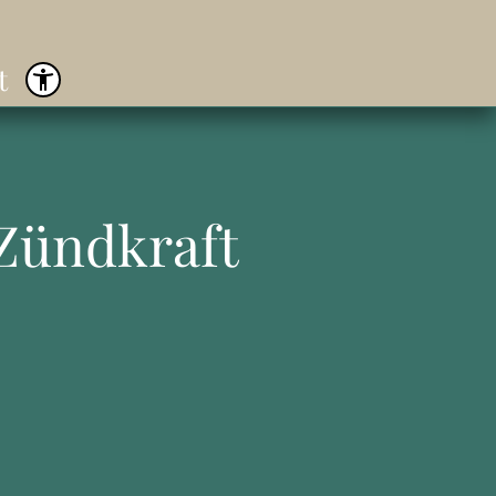
t
Zündkraft