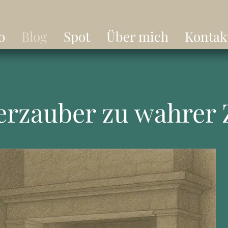
o
Blog
Spot
Über mich
Kontak
erzauber zu wahrer 